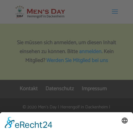
Sie müssen sich anmelden, um diesen Inhalt
einsehen zu können. Bitte
anmelden
. Kein
Mitglied?
Werden Sie Mitglied bei uns
Kontakt
Datenschutz
Impressum
© 2020 Men's Day | Herrengolf in Dackenheim |
info@mensday-dackenheim.de