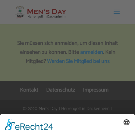
Sie müssen sich anmelden, um diesen Inhalt
einsehen zu können. Bitte
anmelden
. Kein
Mitglied?
Werden Sie Mitglied bei uns
Kontakt
Datenschutz
Impressum
© 2020 Men's Day | Herrengolf in Dackenheim |
info@mensday-dackenheim.de