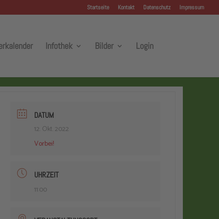
Startseite
Kontakt
Datenschutz
Impressum
erkalender
Infothek
Bilder
Login
DATUM
12. Okt. 2022
Vorbei!
UHRZEIT
11:00