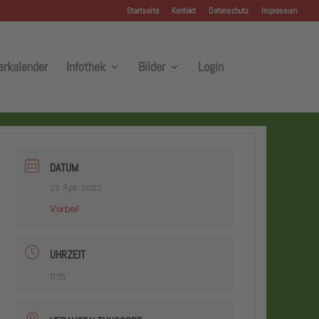
Startseite
Kontakt
Datenschutz
Impressum
erkalender
Infothek
Bilder
Login
DATUM
27. Apr. 2022
Vorbei!
UHRZEIT
11:55